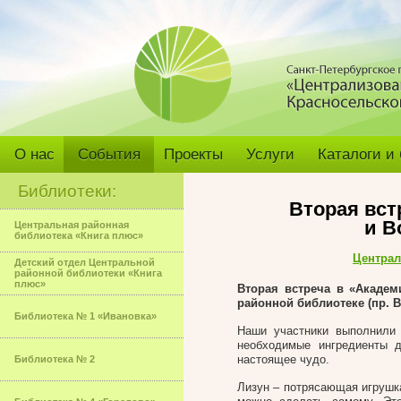
О нас
События
Проекты
Услуги
Каталоги и
Библиотеки:
Вторая вст
и В
Центральная районная
библиотека «Книга плюс»
Централ
Детский отдел Центральной
районной библиотеки «Книга
плюс»
Вторая встреча в «Академ
районной библиотеке
(пр. В
Библиотека № 1 «Ивановка»
Наши участники выполнили 
необходимые ингредиенты д
настоящее чудо.
Библиотека № 2
Лизун – потрясающая игрушка,