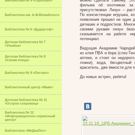
можно сделать самому. Эт
Библиотека № 4 «Горелово»
фильма об охотниках за 
присутствовал Лизун – ра
По консистенции игрушка, ко
Библиотека им. А.Ф.Можайского
появления прошел не один д
детишек и подростков. Мног
своими руками лизун безо
Библиотека № 6 «Дудергоф»
сказывается на работе не
потенциал.
Детская библиотека № 7
«Улыбка»
Ведущая Академии Чародей
из клея ПВА и бора (слез Ген
Детская библиотека № 8
аптеке, и стоит он недорог
«Синяя птица»
ложки), вода, бесцветный
краситель, две ёмкости для 
Библиотека № 9 «Лигово»
До новых встреч, ребята!
Библиотечный центр «Маяк»
Детская библиотека № 11
«Остров сокровищ»
Библиотека № 12
«Информационно-сервисный
центр»
Библиотека «МеДиаЛог»