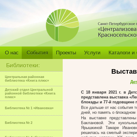
О нас
События
Проекты
Услуги
Каталоги и
Библиотеки:
Выставк
Центральная районная
библиотека «Книга плюс»
Дет
Детский отдел Центральной
С 18 января 2021 г. в Дет
районной библиотеки «Книга
представлена выставка «Ле
плюс»
блокады и 77-й годовщине 
Все дальше от нас события т
Библиотека № 1 «Ивановка»
дней, но память о блокадном 
На выставке представлены
Баклановой. Эти кукольны
Библиотека № 2
Ярышкиной Тамаре Иванов
решилась на смелый экспери