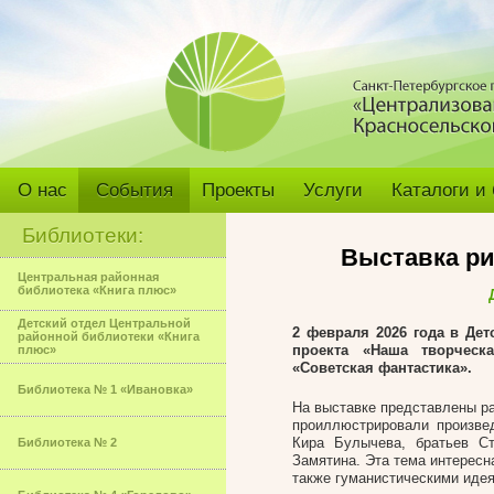
О нас
События
Проекты
Услуги
Каталоги и
Библиотеки:
Выставка ри
Центральная районная
библиотека «Книга плюс»
Детский отдел Центральной
2 февраля 2026 года
в Детс
районной библиотеки «Книга
проекта «Наша творческ
плюс»
«Советская фантастика».
Библиотека № 1 «Ивановка»
На выставке представлены р
проиллюстрировали произвед
Кира Булычева, братьев С
Библиотека № 2
Замятина. Эта тема интерес
также гуманистическими идея