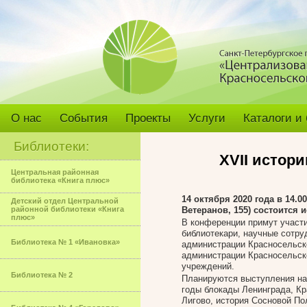
О нас
События
Проекты
Услуги
Каталоги и
Библиотеки:
XV
II
истори
Центральная районная
библиотека «Книга плюс»
14 октября 2020 года в 14.
Детский отдел Центральной
районной библиотеки «Книга
Ветеранов, 155) состоится
плюс»
В конференции примут участи
библиотекари, научные сотру
Библиотека № 1 «Ивановка»
администрации Красносельско
администрации Красносельско
учреждений.
Библиотека № 2
Планируются выступления на 
годы блокады Ленинграда, Кр
Лигово, история Сосновой По