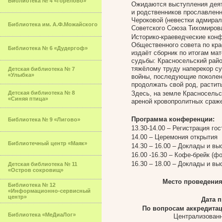
Библиотека № 4 «Горелово»
Ожидаются выступления деяте
и родственников прославлен
Чероковой (невестки адмирал
Библиотека им. А.Ф.Можайского
Советского Союза Тихомирова
Историко-краеведческие конф
Общественного совета по кр
Библиотека № 6 «Дудергоф»
издаёт сборник по итогам ма
судьбы: Красносельский райо
тяжёлому труду наперекор су
Детская библиотека № 7
«Улыбка»
войны, последующие поколени
продолжать свой род, растить
Детская библиотека № 8
Здесь, на земле Красносельс
«Синяя птица»
ареной кровопролитных сраж
Программа конференции:
Библиотека № 9 «Лигово»
13.30-14.00 – Регистрация гос
14.00 – Церемония открытия
Библиотечный центр «Маяк»
14.30 – 16.00 – Доклады и в
16.00 -16.30 – Кофе-брейк (ф
16.30 – 18.00 – Доклады и в
Детская библиотека № 11
«Остров сокровищ»
Место проведени
Библиотека № 12
«Информационно-сервисный
центр»
Дата 
По вопросам аккредита
Библиотека «МеДиаЛог»
Централизованн