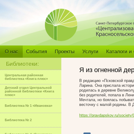
О нас
События
Проекты
Услуги
Каталоги и
Библиотеки:
Я из огненной де
Центральная районная
библиотека «Книга плюс»
В редакцию «Псковской правд
Ларина. Она прислала истор
Детский отдел Центральной
родилась в деревне Великол
районной библиотеки «Книга
без родителей, попала в Лен
плюс»
Мечтала, но боялась побыват
весточку с малой родины. В Д
Библиотека № 1 «Ивановка»
https://pravdapskov.ru/society
Библиотека № 2