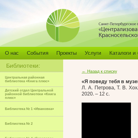
О нас
События
Проекты
Услуги
Каталоги и
Библиотеки:
← Назад к списку
Центральная районная
«Я поведу тебя в муз
библиотека «Книга плюс»
Л. А. Петрова, Т. В. Х
Детский отдел Центральной
2020. – 12 с.
районной библиотеки «Книга
плюс»
Библиотека № 1 «Ивановка»
Библиотека № 2