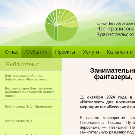
О нас
События
Проекты
Услуги
Каталоги и
Библиотеки:
Занимательн
фантазеры, 
Центральная районная
библиотека «Книга плюс»
Детский отдел Центральной
районной библиотеки «Книга
плюс»
11 октября 2024 года в
«Интеллект» для воспитан
Библиотека № 1 «Ивановка»
мероприятие «Веселые фант
В начале мероприятия ав
Библиотека № 2
Николаевича Носова. Пут
персонажа — Незнайки! Не
зажигательную разминку под