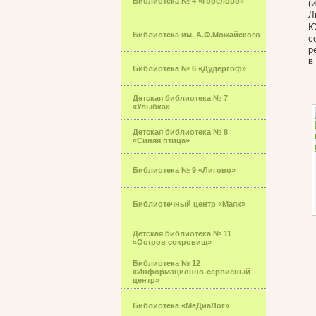
Библиотека № 4 «Горелово»
(
Л
Ю
Библиотека им. А.Ф.Можайского
с
р
в
Библиотека № 6 «Дудергоф»
Детская библиотека № 7
«Улыбка»
Детская библиотека № 8
«Синяя птица»
Библиотека № 9 «Лигово»
Библиотечный центр «Маяк»
Детская библиотека № 11
«Остров сокровищ»
Библиотека № 12
«Информационно-сервисный
центр»
Библиотека «МеДиаЛог»