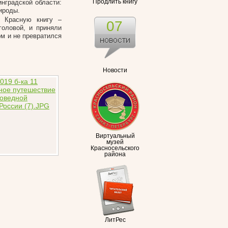
инградской области:
Продлить книгу
ироды.
в Красную книгу –
07
оловой, и приняли
м и не превратился
Новости
Виртуальный
музей
Красносельского
района
ЛитРес