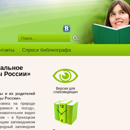
нтакты
Спроси библиографа
уальное
ы России»
Версия для
слабовидящих
ды и их родителей
ды России».
ловека на природе
ираемся в поход»,
знавательное видео
том – в Кроноцком
ующим заповедником
родный заповедник