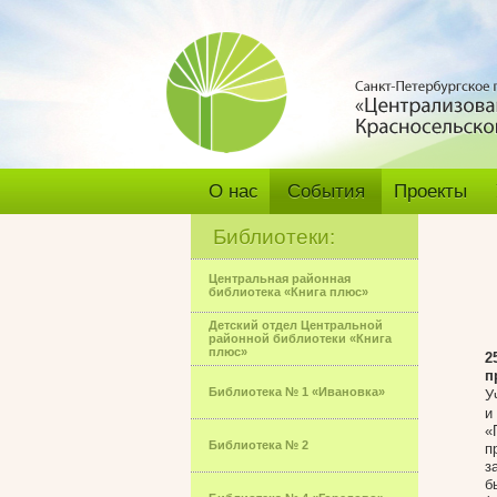
О нас
События
Проекты
Библиотеки:
Центральная районная
библиотека «Книга плюс»
Детский отдел Центральной
районной библиотеки «Книга
плюс»
2
п
Библиотека № 1 «Ивановка»
У
и
«
Библиотека № 2
п
з
б