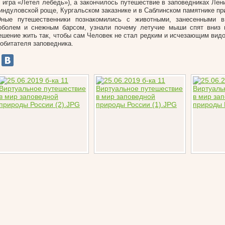
и игра «Летел лебедь»), а закончилось путешествие в заповедниках Лен
индуловской роще, Кургальском заказнике и в Саблинском памятнике пр
ные путешественники познакомились с животными, занесенными 
оболем и снежным барсом, узнали почему летучие мыши спят вниз г
ешение жить так, чтобы сам Человек не стал редким и исчезающим видо
 обитателя заповедника.