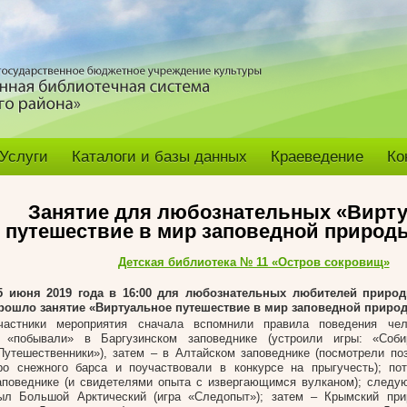
Услуги
Каталоги и базы данных
Краеведение
Ко
Занятие для любознательных «Вирт
путешествие в мир заповедной природ
Детская библиотека № 11 «Остров сокровищ»
5 июня 2019 года в 16:00 для любознательных любителей приро
рошло занятие «Виртуальное путешествие в мир заповедной приро
частники мероприятия сначала вспомнили правила поведения че
 «побывали» в Баргузинском заповеднике (устроили игры: «Соб
Путешественники»), затем – в Алтайском заповеднике (посмотрели по
ро снежного барса и поучаствовали в конкурсе на прыгучесть); по
аповеднике (и свидетелями опыта с извергающимся вулканом); след
ыл Большой Арктический (игра «Следопыт»); затем – Крымский при