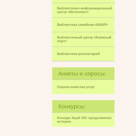
Библиотечно-информационный
центр «Интеллект»
Библиотека семейная «БИАР»
Библиотечный центр «Книжный
порт»
Библиотека-репозитарий
Анкеты и опросы:
Оценка качества услуг
Конкурсы:
Конкурс Край ON: продолжение
истории