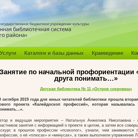
Услуги
Каталоги и базы данных
Краеведение
Ко
Занятие по начальной профориентации 
друга понимать…»
Детская библиотека № 11 «Остров сокровищ»
0 октября 2019 года для юных читателей библиотеки прошла вторая
ового проекта «Калейдоскоп профессий», которая называлась 
онимать…».
втор и ведущая мероприятия – Натальчук Анжелика Николаевна - 
частников занятия с информацией о проекте в целом, а затем все сове
кскурс в прошлое профессии «психолог», узнали, чем занимаются п
рофессии, о её «плюсах» и «минусах», а также выполнили упражнение Л