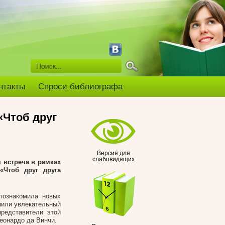
нтакты
Спроси библиографа
«Чтоб друг
Версия для
слабовидящих
 встреча в рамках
«Чтоб друг друга
познакомила новых
ршили увлекательный
редставители этой
еонардо да Винчи.