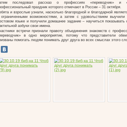
атем последовал рассказ о профессиях «переводчик» и «су
рофессиональный праздник которого отмечают в России – 31 октября.
ебята и взрослые узнали, насколько благородной и благодарной являет
 ограниченными возможностями, а затем с удовольствием выучили 
естовом языке и получили домашнее задание – научиться показывать
актильной азбуки свои имена.
частники встречи признали правоту объединения знакомств с профес
переводчик» в одно мероприятие, потому что представители обе
ризваны помогать людям понимать друг друга во всех смыслах этого сл