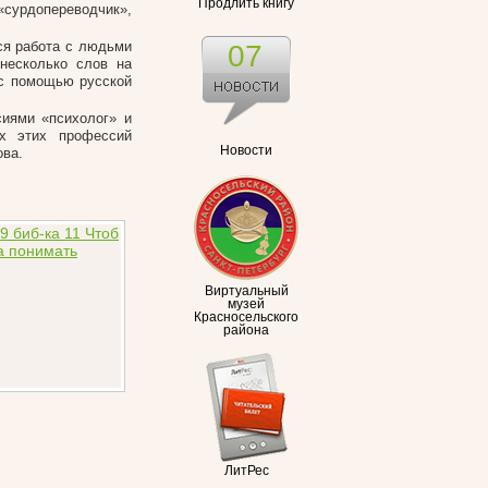
Продлить книгу
рдопереводчик»,
ся работа с людьми
07
несколько слов на
 с помощью русской
сиями «психолог» и
их этих профессий
Новости
ова.
Виртуальный
музей
Красносельского
района
ЛитРес