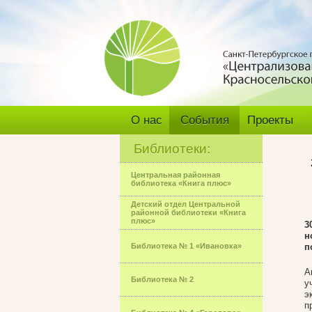
О нас
События
Проекты
Библиотеки:
Центральная районная
библиотека «Книга плюс»
Детский отдел Центральной
районной библиотеки «Книга
плюс»
3
н
Библиотека № 1 «Ивановка»
п
А
Библиотека № 2
у
э
п