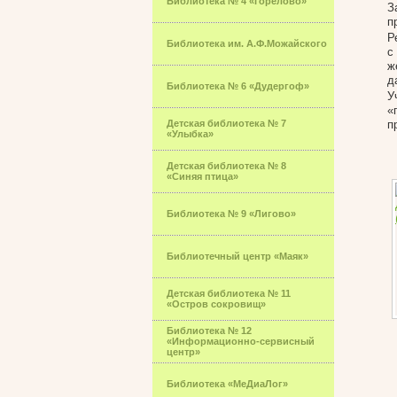
Библиотека № 4 «Горелово»
З
п
Р
Библиотека им. А.Ф.Можайского
с
ж
д
Библиотека № 6 «Дудергоф»
У
«
Детская библиотека № 7
п
«Улыбка»
Детская библиотека № 8
«Синяя птица»
Библиотека № 9 «Лигово»
Библиотечный центр «Маяк»
Детская библиотека № 11
«Остров сокровищ»
Библиотека № 12
«Информационно-сервисный
центр»
Библиотека «МеДиаЛог»