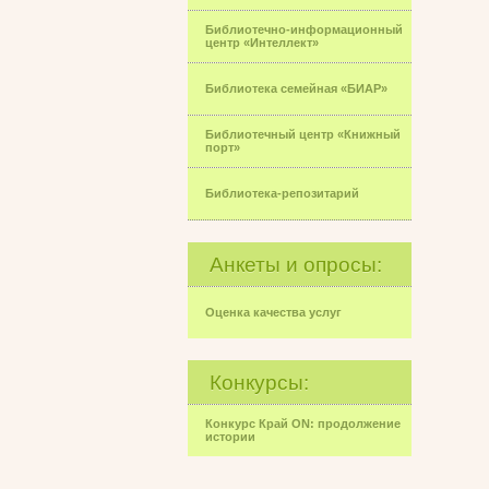
Библиотечно-информационный
центр «Интеллект»
Библиотека семейная «БИАР»
Библиотечный центр «Книжный
порт»
Библиотека-репозитарий
Анкеты и опросы:
Оценка качества услуг
Конкурсы:
Конкурс Край ON: продолжение
истории