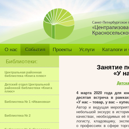
О нас
События
Проекты
Услуги
Каталоги и
Библиотеки:
Занятие 
«У на
Центральная районная
библиотека «Книга плюс»
Детск
Детский отдел Центральной
районной библиотеки «Книга
плюс»
4 марта 2020 года для ю
десятая встреча в рамка
Библиотека № 1 «Ивановка»
«У нас – товар, у вас – купе
Автор и ведущая мероприят
небольшой экскурс в истори
Библиотека № 2
качествах, необходимых её п
логисту, кладовщику, эксп
о профессиях в сфере торг