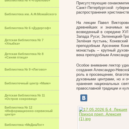
Библиотека № 4 «Горелово»
Присутствующие ознакомилис
Санкт-Петербургской губер
распространения христианств
Библиотека им. А.Ф.Можайского
На лекции Павел Викторов
древнейших и значимых мо
Библиотека № 6 «Дудергоф»
возведенный в середине XVI
Запада Руси; Зеленецкий-Тро
Детская библиотека № 7
Зелёная пустынь; Коневский
«Улыбка»
преподобным Арсением Коне
монастырь – крупный духовн
Детская библиотека № 8
века преподобным Александр
«Синяя птица»
Особое внимание лектор уде
Библиотека № 9 «Лигово»
создания Александро-Невской
роль в просвещении, благотв
духовными центрами, но и оч
Библиотечный центр «Маяк»
хранения национальных свя
православной традиции и кул
Детская библиотека № 11
«Остров сокровищ»
Библиотека № 12
«Информационно-сервисный
центр»
Библиотека «МеДиаЛог»