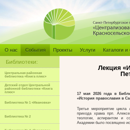
О нас
События
Проекты
Услуги
Каталоги и
Библиотеки:
Лекция «И
Пе
Центральная районная
библиотека «Книга плюс»
Детский отдел Центральной
районной библиотеки «Книга
плюс»
17 мая 2026
года в Библи
«История православия в Са
Библиотека № 1 «Ивановка»
Третье мероприятие цикла 
прихода храма прп. Алексе
Библиотека № 2
теологии, аспирантом и с
Академии было посвящено ист