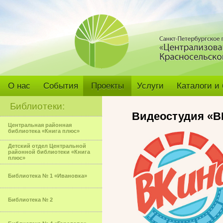
О нас
События
Проекты
Услуги
Каталоги и
Библиотеки:
Видеостудия «В
Центральная районная
библиотека «Книга плюс»
Детский отдел Центральной
районной библиотеки «Книга
плюс»
Библиотека № 1 «Ивановка»
Библиотека № 2