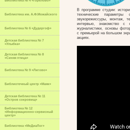
Библиотека № 4 «Горелово»
В программе студии: истори
технические параметры с
Библиотека им. А.Ф.Можайского
звукорежиссуры, монтаж, т
интервью, знакомство с
журналистики, основы фото
Библиотека № 6 «Дудергоф»
с премьерой на большом экра
акциях.
Детская библиотека № 7
«Улыбка»
Детская библиотека № 8
«Синяя птица»
Библиотека № 9 «Лигово»
Библиотечный центр «Маяк»
Детская библиотека № 11
«Остров сокровищ»
Библиотека № 12
«Информационно-сервисный
центр»
Библиотека «МеДиаЛог»