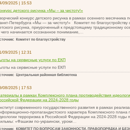
4/09/2025 | 15:53
онкурс детского рисунка «Мы – за чистоту!»
ворческий конкурс детского рисунка в рамках осеннего месячника п
анкт-Петербурга «Мы — за чистоту!» Комитет по благоустройству 
етского рисунка, приуроченный к предстоящему традиционному ос
 чего начинается осознанное понимание,…
сточник: Комитет по благоустройству
1/09/2025 | 12:31
ьготы на сервисные услуги по ЕКП
ьготы на сервисные услуги по ЕКП
сточник: Центральная районная библиотека
9/08/2025 | 17:53
атериалы в рамках Комплексного плана противодействия идеологи
оссийской Федерации на 2024-2028 годы
нститут современного государственного развития в рамках реализ
нформационно-пропагандистского характера Комплексного плана 
деологии терроризма в Российской Федерации на 2024-2028 годы 
ильмы: «Фашизм по-украински, уроки…
сточник: КОМИТЕТ ПО ВОПРОСАМ ЗАКОННОСТИ, ПРАВОПОРЯДКА И БЕ