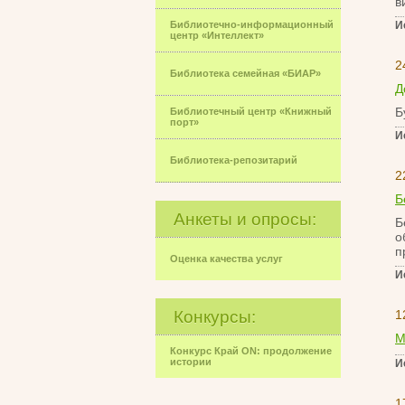
в
Библиотечно-информационный
И
центр «Интеллект»
2
Библиотека семейная «БИАР»
Д
Б
Библиотечный центр «Книжный
порт»
И
Библиотека-репозитарий
2
Б
Анкеты и опросы:
Б
о
п
Оценка качества услуг
И
Конкурсы:
1
М
Конкурс Край ON: продолжение
истории
И
1