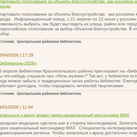
тартовало голосование за объекты благоустройства: как россияне 
орода
тартовало голосование за объекты благоустройства: как россияне
орода Информационный повод: с 21 апреля по 12 июня у россиян 
озможность выбрать, как будет выглядеть их улица, район или город
сероссийское голосование за выбор объектов благоустройства. В эт
ыбор…
сточник: Центральная районная библиотека
8/04/2026 | 17:29
Библионочь-2026»
8 апреля библиотеки Красносельского района приглашают на «Би
ы что-нибудь слышали про «Ночь музеев»? Так вот, у библиотек есть
огда можно забыть о традиционных часах работы библиотек. Ежего
аботают допоздна, чтобы порадовать читателей творческими…
сточник: Центральная районная библиотека
9/01/2026 | 11:04
аписаться к врачу можно через национальный мессенджер MAX
ородская медицина сделала шаг в сторону мессенджеров. Записать
ерез национальный мессенджер MAX Специалисты интегрировали 
дравоохранения региона. Чтобы записаться к врачу достаточно откр