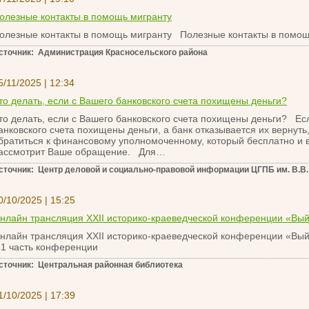
олезные контакты в помощь мигранту
олезные контакты в помощь мигранту Полезные контакты в помощ
сточник: Администрация Красносельского района
5/11/2025 | 12:34
то делать, если с Вашего банковского счета похищены деньги?
то делать, если с Вашего банковского счета похищены деньги? Ес
анковского счета похищены деньги, а банк отказывается их вернут
братиться к финансовому уполномоченному, который бесплатно и в
ассмотрит Ваше обращение. Для…
сточник: Центр деловой и социально-правовой информации ЦГПБ им. В.В.
0/10/2025 | 15:25
нлайн трансляция XXII историко-краеведческой конференции «Вый
нлайн трансляция XXII историко-краеведческой конференции «Вый
 часть конференции
сточник: Центральная районная библиотека
1/10/2025 | 17:39