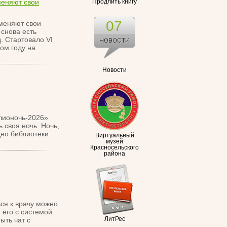
меняют свои
Продлить книгу
07
 меняют свои
снова есть
. Стартовало VI
ом году на
Новости
блионочь-2026»
 своя ночь. Ночь,
дно библиотеки
Виртуальный
музей
Красносельского
района
ся к врачу можно
его с системой
ыть чат с
ЛитРес