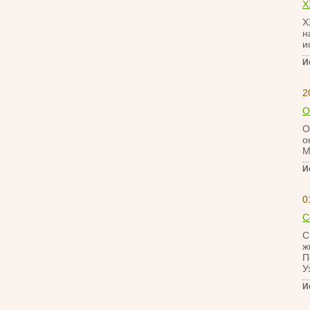
X
X
н
и
И
2
О
О
о
М
И
0
С
С
ж
П
У
И