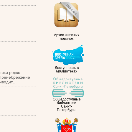
Архив книжных
новинок
Доступность в
библиотеках
ники редко
 пренебрежение
риводит…
Общедоступные
библиотеки
Санкт-
Петербурга