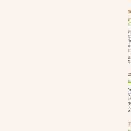
0
И
С
И
С
3
и
П
И
С
2
К
У
С
к
Ф
И
0