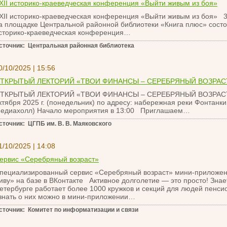
XII историко-краеведческая конференция «Выйти живым из боя»
XII историко-краеведческая конференция «Выйти живым из боя» 30
а площадке Центральной районной библиотеки «Книга плюс» состо
сторико-краеведческая конференция…
сточник: Центральная районная библиотека
0/10/2025 | 15:56
ТКРЫТЫЙ ЛЕКТОРИЙ «ТВОИ ФИНАНСЫ – СЕРЕБРЯНЫЙ ВОЗРАС
ТКРЫТЫЙ ЛЕКТОРИЙ «ТВОИ ФИНАНСЫ – СЕРЕБРЯНЫЙ ВОЗРАСТ»
ктября 2025 г. (понедельник) по адресу: набережная реки Фонтанки,
едиахолл) Начало мероприятия в 13:00 Приглашаем…
сточник: ЦГПБ им. В. В. Маяковского
1/10/2025 | 14:08
ервис «Серебряный возраст»
пециализированный сервис «Серебряный возраст» мини-приложен
иву» на базе в ВКонтакте Активное долголетие — это просто! Знает
етербурге работает более 1000 кружков и секций для людей пенси
знать о них можно в мини-приложении…
сточник: Комитет по информатизации и связи