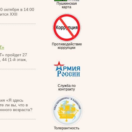
Пушкинская
карта
 октября в 14:00
ится XXII
Противодействие
Т»
коррупции
 пройдет 27
 44 (1-й этаж,
Служба по
контракту
ия «Я здесь
е ли вы, что в
онного возраста?
Толерантность