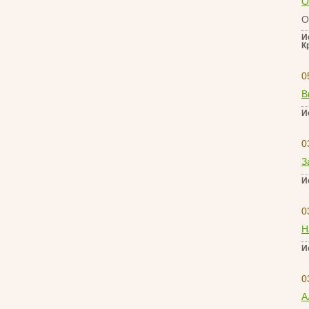
О
О
И
К
0
В
И
0
З
И
0
Н
И
0
А