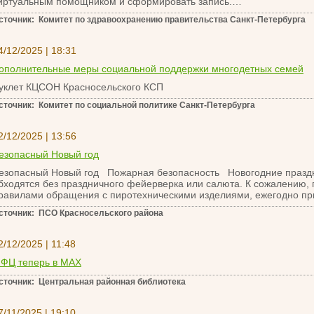
иртуальным помощником и сформировать запись.…
сточник: Комитет по здравоохранению правительства Санкт-Петербурга
4/12/2025 | 18:31
ополнительные меры социальной поддержки многодетных семей
уклет КЦСОН Красносельского КСП
сточник: Комитет по социальной политике Санкт-Петербурга
2/12/2025 | 13:56
езопасный Новый год
езопасный Новый год Пожарная безопасность Новогодние празд
бходятся без праздничного фейерверка или салюта. К сожалению,
равилами обращения с пиротехническими изделиями, ежегодно п
сточник: ПСО Красносельского района
2/12/2025 | 11:48
ФЦ теперь в MAX
сточник: Центральная районная библиотека
7/11/2025 | 19:10