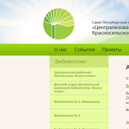
О нас
События
Проекты
Библиотеки:
Центральная районная
библиотека «Книга плюс»
0
Детский отдел Центральной
В
районной библиотеки «Книга
плюс»
В
2
Библиотека № 1 «Ивановка»
к
И
Библиотека № 2
3