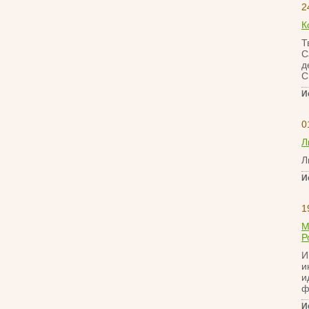
2
К
Т
С
д
С
И
0
Л
Л
И
1
М
Р
И
и
и
ф
И