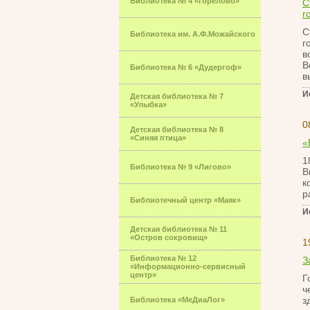
Библиотека № 4 «Горелово»
С
г
С
Библиотека им. А.Ф.Можайского
г
в
В
Библиотека № 6 «Дудергоф»
в
И
Детская библиотека № 7
«Улыбка»
0
Детская библиотека № 8
«Синяя птица»
«
1
Библиотека № 9 «Лигово»
В
к
р
Библиотечный центр «Маяк»
И
Детская библиотека № 11
«Остров сокровищ»
1
Библиотека № 12
З
«Информационно-сервисный
центр»
Г
ч
з
Библиотека «МеДиаЛог»